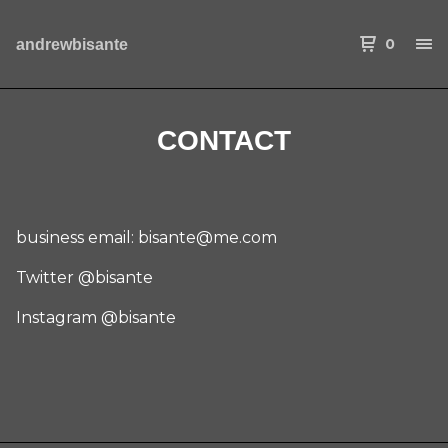
0
andrewbisante
CONTACT
business email:
bisante@me.com
Twitter @bisante
Instagram @bisante